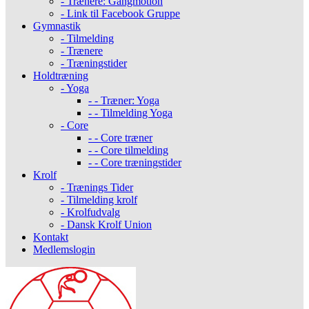
- Trænere: Gangmotion
- Link til Facebook Gruppe
Gymnastik
- Tilmelding
- Trænere
- Træningstider
Holdtræning
- Yoga
- - Træner: Yoga
- - Tilmelding Yoga
- Core
- - Core træner
- - Core tilmelding
- - Core træningstider
Krolf
- Trænings Tider
- Tilmelding krolf
- Krolfudvalg
- Dansk Krolf Union
Kontakt
Medlemslogin