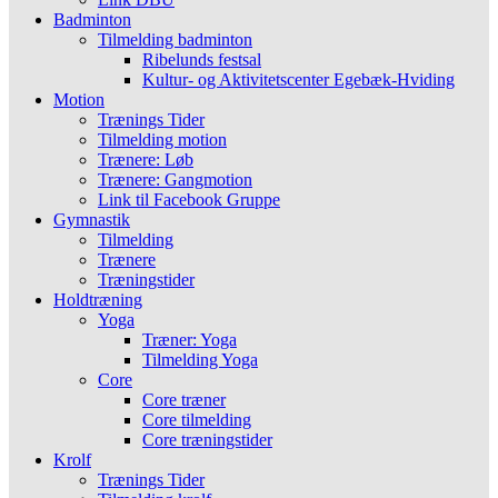
Badminton
Tilmelding badminton
Ribelunds festsal
Kultur- og Aktivitetscenter Egebæk-Hviding
Motion
Trænings Tider
Tilmelding motion
Trænere: Løb
Trænere: Gangmotion
Link til Facebook Gruppe
Gymnastik
Tilmelding
Trænere
Træningstider
Holdtræning
Yoga
Træner: Yoga
Tilmelding Yoga
Core
Core træner
Core tilmelding
Core træningstider
Krolf
Trænings Tider