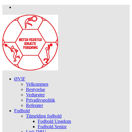
ØVIF
Velkommen
Bestyrelse
Vedtægter
Privatlivspolitik
Referater
Fodbold
Tilmelding fodbold
Fodbold Ungdom
Fodbold Senior
Link DBU