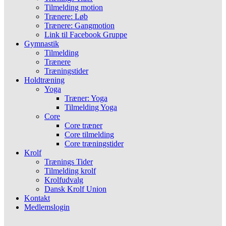
Tilmelding motion
Trænere: Løb
Trænere: Gangmotion
Link til Facebook Gruppe
Gymnastik
Tilmelding
Trænere
Træningstider
Holdtræning
Yoga
Træner: Yoga
Tilmelding Yoga
Core
Core træner
Core tilmelding
Core træningstider
Krolf
Trænings Tider
Tilmelding krolf
Krolfudvalg
Dansk Krolf Union
Kontakt
Medlemslogin