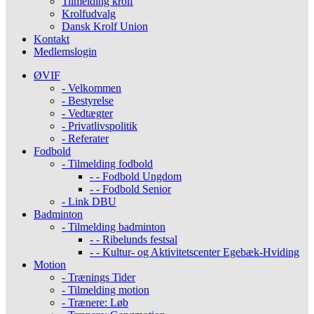
Tilmelding krolf
Krolfudvalg
Dansk Krolf Union
Kontakt
Medlemslogin
ØVIF
- Velkommen
- Bestyrelse
- Vedtægter
- Privatlivspolitik
- Referater
Fodbold
- Tilmelding fodbold
- - Fodbold Ungdom
- - Fodbold Senior
- Link DBU
Badminton
- Tilmelding badminton
- - Ribelunds festsal
- - Kultur- og Aktivitetscenter Egebæk-Hviding
Motion
- Trænings Tider
- Tilmelding motion
- Trænere: Løb