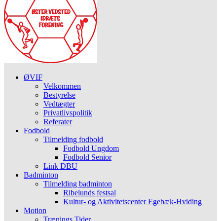
ØVIF
Velkommen
Bestyrelse
Vedtægter
Privatlivspolitik
Referater
Fodbold
Tilmelding fodbold
Fodbold Ungdom
Fodbold Senior
Link DBU
Badminton
Tilmelding badminton
Ribelunds festsal
Kultur- og Aktivitetscenter Egebæk-Hviding
Motion
Trænings Tider