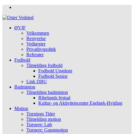
ØVIF
Velkommen
Bestyrelse
Vedtægter
Privatlivspolitik
Referater
Fodbold
Tilmelding fodbold
Fodbold Ungdom
Fodbold Senior
Link DBU
Badminton
Tilmelding badminton
Ribelunds festsal
Kultur- og Aktivitetscenter Egebæk-Hviding
Motion
Trænings Tider
Tilmelding motion
Trænere: Løb
Trænere: Gangmotion