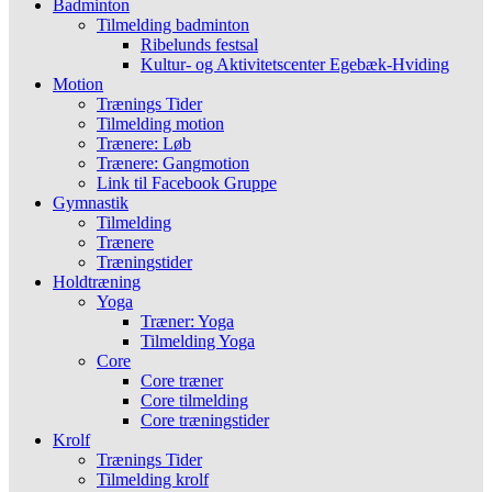
Badminton
Tilmelding badminton
Ribelunds festsal
Kultur- og Aktivitetscenter Egebæk-Hviding
Motion
Trænings Tider
Tilmelding motion
Trænere: Løb
Trænere: Gangmotion
Link til Facebook Gruppe
Gymnastik
Tilmelding
Trænere
Træningstider
Holdtræning
Yoga
Træner: Yoga
Tilmelding Yoga
Core
Core træner
Core tilmelding
Core træningstider
Krolf
Trænings Tider
Tilmelding krolf