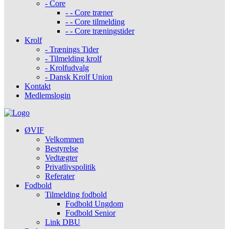
- Core
- - Core træner
- - Core tilmelding
- - Core træningstider
Krolf
- Trænings Tider
- Tilmelding krolf
- Krolfudvalg
- Dansk Krolf Union
Kontakt
Medlemslogin
ØVIF
Velkommen
Bestyrelse
Vedtægter
Privatlivspolitik
Referater
Fodbold
Tilmelding fodbold
Fodbold Ungdom
Fodbold Senior
Link DBU