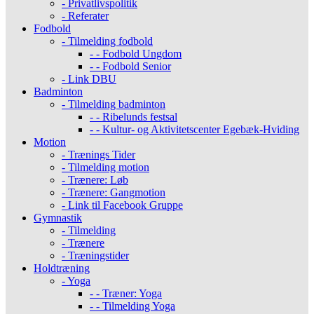
- Privatlivspolitik
- Referater
Fodbold
- Tilmelding fodbold
- - Fodbold Ungdom
- - Fodbold Senior
- Link DBU
Badminton
- Tilmelding badminton
- - Ribelunds festsal
- - Kultur- og Aktivitetscenter Egebæk-Hviding
Motion
- Trænings Tider
- Tilmelding motion
- Trænere: Løb
- Trænere: Gangmotion
- Link til Facebook Gruppe
Gymnastik
- Tilmelding
- Trænere
- Træningstider
Holdtræning
- Yoga
- - Træner: Yoga
- - Tilmelding Yoga