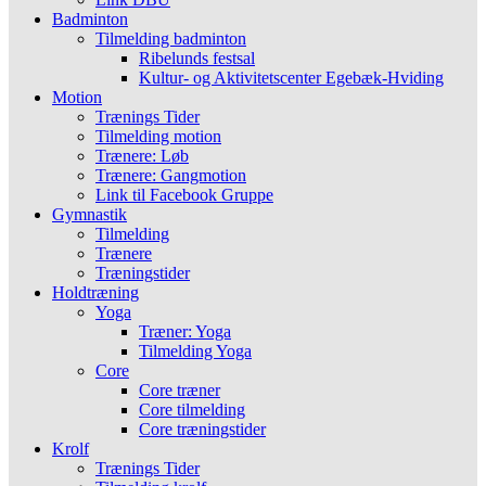
Badminton
Tilmelding badminton
Ribelunds festsal
Kultur- og Aktivitetscenter Egebæk-Hviding
Motion
Trænings Tider
Tilmelding motion
Trænere: Løb
Trænere: Gangmotion
Link til Facebook Gruppe
Gymnastik
Tilmelding
Trænere
Træningstider
Holdtræning
Yoga
Træner: Yoga
Tilmelding Yoga
Core
Core træner
Core tilmelding
Core træningstider
Krolf
Trænings Tider