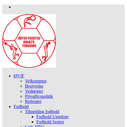
ØVIF
Velkommen
Bestyrelse
Vedtægter
Privatlivspolitik
Referater
Fodbold
Tilmelding fodbold
Fodbold Ungdom
Fodbold Senior
Link DBU