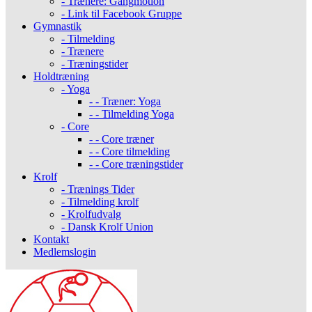
- Trænere: Gangmotion
- Link til Facebook Gruppe
Gymnastik
- Tilmelding
- Trænere
- Træningstider
Holdtræning
- Yoga
- - Træner: Yoga
- - Tilmelding Yoga
- Core
- - Core træner
- - Core tilmelding
- - Core træningstider
Krolf
- Trænings Tider
- Tilmelding krolf
- Krolfudvalg
- Dansk Krolf Union
Kontakt
Medlemslogin