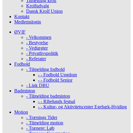
Tilmelding krolf
Krolfudvalg
Dansk Krolf Union
Kontakt
Medlemslogin
ØVIF
- Velkommen
- Bestyrelse
- Vedtægter
- Privatlivspolitik
- Referater
Fodbold
- Tilmelding fodbold
- - Fodbold Ungdom
- - Fodbold Senior
- Link DBU
Badminton
- Tilmelding badminton
- - Ribelunds festsal
- - Kultur- og Aktivitetscenter Egebæk-Hviding
Motion
- Trænings Tider
- Tilmelding motion
- Trænere: Løb