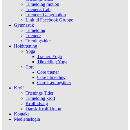
Tilmelding motion
Trænere: Løb
Trænere: Gangmotion
Link til Facebook Gruppe
Gymnastik
Tilmelding
Trænere
Træningstider
Holdtræning
Yoga
Træner: Yoga
Tilmelding Yoga
Core
Core træner
Core tilmelding
Core træningstider
Krolf
Trænings Tider
Tilmelding krolf
Krolfudvalg
Dansk Krolf Union
Kontakt
Medlemslogin