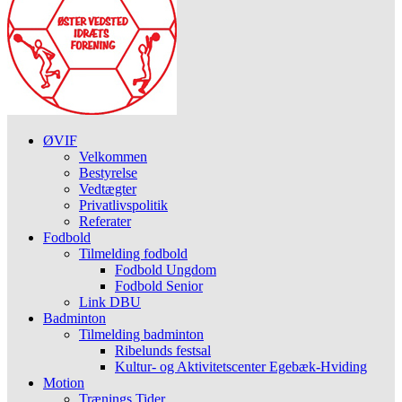
ØVIF
Velkommen
Bestyrelse
Vedtægter
Privatlivspolitik
Referater
Fodbold
Tilmelding fodbold
Fodbold Ungdom
Fodbold Senior
Link DBU
Badminton
Tilmelding badminton
Ribelunds festsal
Kultur- og Aktivitetscenter Egebæk-Hviding
Motion
Trænings Tider