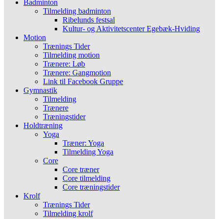
Badminton
Tilmelding badminton
Ribelunds festsal
Kultur- og Aktivitetscenter Egebæk-Hviding
Motion
Trænings Tider
Tilmelding motion
Trænere: Løb
Trænere: Gangmotion
Link til Facebook Gruppe
Gymnastik
Tilmelding
Trænere
Træningstider
Holdtræning
Yoga
Træner: Yoga
Tilmelding Yoga
Core
Core træner
Core tilmelding
Core træningstider
Krolf
Trænings Tider
Tilmelding krolf