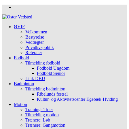
ØVIF
Velkommen
Bestyrelse
Vedtægter
Privatlivspolitik
Referater
Fodbold
Tilmelding fodbold
Fodbold Ungdom
Fodbold Senior
Link DBU
Badminton
Tilmelding badminton
Ribelunds festsal
Kultur- og Aktivitetscenter Egebæk-Hviding
Motion
Trænings Tider
Tilmelding motion
Trænere: Løb
Trænere: Gangmotion