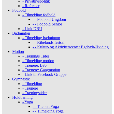
- Privatlivspolitik
- Referater
Fodbold
- Tilmelding fodbold
- - Fodbold Ungdom
- - Fodbold Senior
- Link DBU
Badminton
- Tilmelding badminton
- - Ribelunds festsal
- - Kultur- og Aktivitetscenter Egebæk-Hviding
Motion
- Trænings Tider
- Tilmelding motion
- Trænere: Løb
- Trænere: Gangmotion
- Link til Facebook Gruppe
Gymnastik
- Tilmelding
- Trænere
- Træningstider
Holdtræning
- Yoga
- - Træner: Yoga
- - Tilmelding Yoga