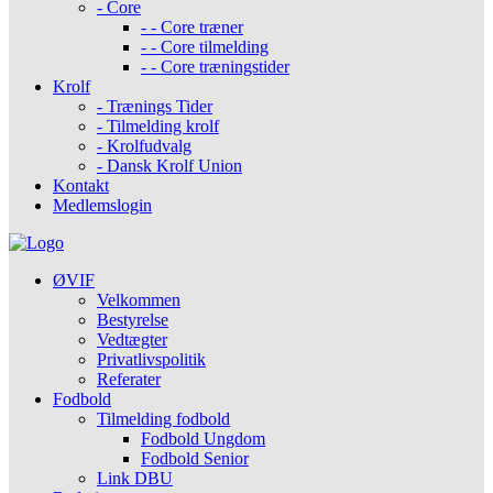
- Core
- - Core træner
- - Core tilmelding
- - Core træningstider
Krolf
- Trænings Tider
- Tilmelding krolf
- Krolfudvalg
- Dansk Krolf Union
Kontakt
Medlemslogin
ØVIF
Velkommen
Bestyrelse
Vedtægter
Privatlivspolitik
Referater
Fodbold
Tilmelding fodbold
Fodbold Ungdom
Fodbold Senior
Link DBU